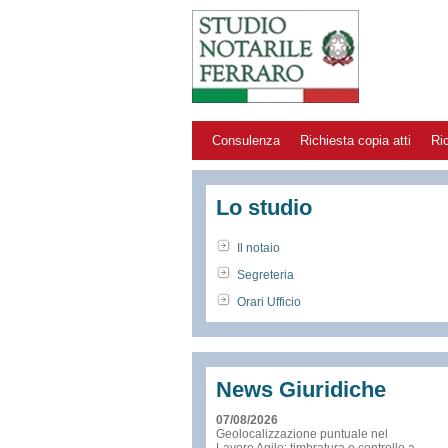
Consulenza
Richiesta copia atti
Ri
Lo studio
Il notaio
Segreteria
Orari Ufficio
News Giuridiche
07/08/2026
Geolocalizzazione puntuale nel