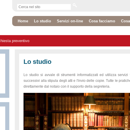
Home
Lo studio
Servizi on-line
Cosa facciamo
Cosa
chiesta preventivo
Lo studio
Lo studio si avvale di strumenti informatizzati ed utilizza servizi
successivi alla stipula degli atti e l'invio delle copie. Tutte le pratic
direttamente dal notaio con il supporto della segreteria.