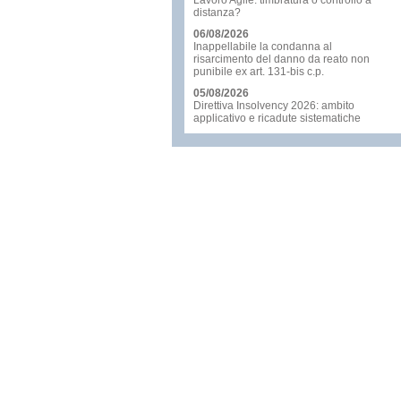
Lavoro Agile: timbratura o controllo a
distanza?
06/08/2026
Inappellabile la condanna al
risarcimento del danno da reato non
punibile ex art. 131-bis c.p.
05/08/2026
Direttiva Insolvency 2026: ambito
applicativo e ricadute sistematiche