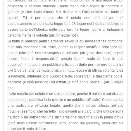
concludono un contratto e redige in modo conforme alla legge e con
chiarezza le relative clausole - tanto meno c’è bisogno di ricorrere al
giudice (e cioè tanto minore è il rischio che l’atto notarile sia fonte di
cause). Ed è per questo che il notaio non può ricevere atti
espressamente proibiti dalla legge (art. 28 legge not.) ed ha l’obbligo di
essere certo dell’identità delle parti (art. 49 legge not.) e di indagarne
personalmente la volontà (art. 47 legge not.).
Si tratta di obblighi particolarmente severi la cui inosservanza comporta,
oltre alla responsabilità civile, anche la responsabilità disciplinare del
notaio (che può essere sospeso e nei casi più gravi destituito), e può
essere fonte di responsabilità penale (per il reato di falso in atto
pubblico). Il notaio è un pubblico ufficiale istituito per ricevere gli atti tra
vivi (cioè vendite, permute, divisioni, mutui ecc.) e di ultima volontà (cioè
testamenti), attribuire loro pubblica fede, conservarli e rilasciarne copie,
certificati (e cioè riassunti) ed estratti (e cioè copie parziali) (art. 1 legge
not.).
L’atto redatto dal notaio è un atto pubblico, perché il notaio è autorizzato
ad attribuirgli pubblica fede (perciò è un pubblico ufficiale). Come tale ha
una particolare efficacia legale: quello che il notaio attesta nell’atto
notarile (esempio: che ha letto l’atto davanti alle parti, o che una persona
ha fatto o ha sottoscritto una dichiarazione davanti a lui) fa piena prova
(cioè deve essere considerato vero, anche dal giudice), salvo che sia
accertato il reato di falso.